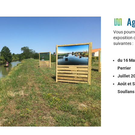
A
Vous pourre
exposition
suivantes :
du 16 Ma
Perrier
Juillet 2
Août et 
Soullans