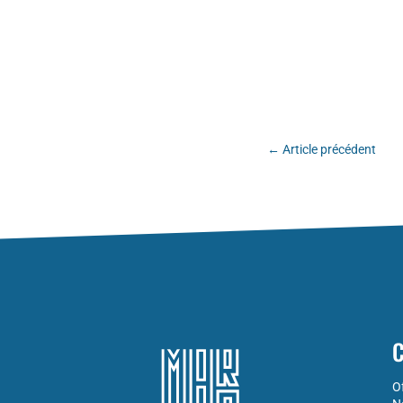
←
Article précédent
C
O