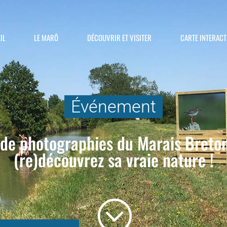
IL
LE MARÔ
DÉCOUVRIR ET VISITER
CARTE INTERACT
Événement
 de photographies du Marais Breto
(re)découvrez sa vraie nature !
;