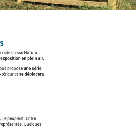
os
 (site classé Natura
exposition en plein air.
 vous propose
une série
xtérieur et
se déplacera
i le peuplent. Entre
 représentée. Quelques