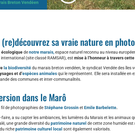
rais Breton Vendéen
 (re)découvrez sa vraie nature en phot
e écologique
de
notre marais,
espace naturel reconnu au niveau européen
 international (site classé RAMSAR), est
mise à l’honneur à travers cette 
re
la biodiversité
du marais breton vendéen, le syndicat Vendée des îles
ysages et d’
espèces animales
qui le représentent. Elle sera installée en e
ande des communes et inter-communalités.
rsion dans le Marô
 fil de photographies de
Stéphane Grossin
et
Emile Barbelette
.
faire, a su capter les ambiances, les lumières du Marais et les animaux qu
lé, une grande diversité du
patrimoine naturel
de cette zone humide est
du riche
patrimoine culturel local
sont également valorisés.