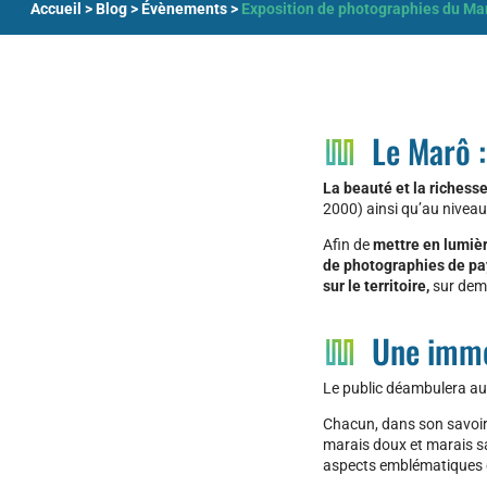
Accueil
>
Blog
>
Évènements
>
Exposition de photographies du Ma
Le Marô :
La beauté et la richess
2000) ainsi qu’au niveau
Afin de
mettre en lumiè
de photographies de pa
sur le territoire,
sur dem
Une imme
Le public déambulera au
Chacun, dans son savoir-
marais doux et marais sa
aspects emblématiques 