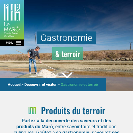
Gastronomie
MENU
& terroir
3
Accueil
>
Découvrir et visiter
>
Gastronomie et terroir
Produits du terroir
Partez à la découverte des saveurs et des
produits du Marô,
entre savoir-faire et traditions
culinaires. Goûtez à
sa gastronomie,
savourez
ses