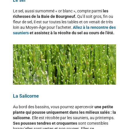
Le sel
Le sel, aussi surnommé « or blanc », compte parmi
les
richesses de la Baie de Bourgneuf.
Qu’il soit gros, fin ou
fleur de sel, il est sur toutes les tables et on venait de très
loin au Moyen-Âge pour l’acheter.
Allez à la rencontre des
sauniers
et assistez à la récolte du sel au cours de l’été.
La Salicorne
Au bord des bassins, vous pourrez apercevoir
une petite
plante qui pousse uniquement dans les milieux salés : la
salicorne
. Elle est récoltée par les sauniers, au printemps.
Ses pousses tendres et croquantes
sont comestibles
lorsqu’elles sont vertes et non rouges. Elles se