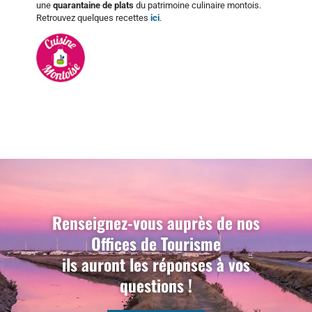
une
quarantaine de plats
du patrimoine culinaire montois.
Retrouvez quelques recettes
ici
.
Renseignez-vous auprès de nos
Offices de Tourisme
ils auront les réponses à vos
questions !