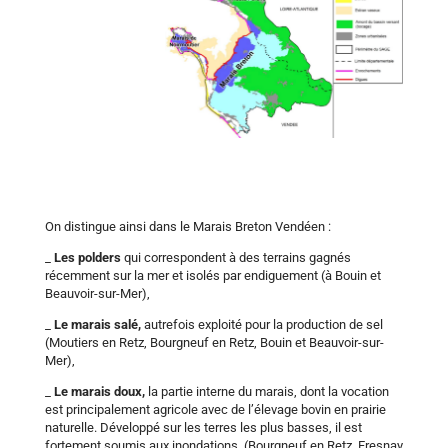

Les entités physiques du périmètre du SAGE du
Marais Breton et du bassin versant de la Baie de
Bourgneuf. Source : Plan d’Aménagement et de
Gestion Durable des ressources en eau et des milieux
aquatiques – SAGE 2014
On distingue ainsi dans le Marais Breton Vendéen :
_
Les polders
qui correspondent à des terrains gagnés
récemment sur la mer et isolés par endiguement (à Bouin et
Beauvoir-sur-Mer),
_
Le marais salé,
autrefois exploité pour la production de sel
(Moutiers en Retz, Bourgneuf en Retz, Bouin et Beauvoir-sur-
Mer),
_
Le marais doux,
la partie interne du marais, dont la vocation
est principalement agricole avec de l’élevage bovin en prairie
naturelle. Développé sur les terres les plus basses, il est
fortement soumis aux inondations. (Bourgneuf en Retz, Fresnay